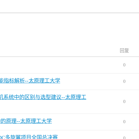
回复
0
性能指标解析--太原理工大学
0
 在无人机系统中的区别与选型建议--太原理工
0
弹的原理--太原理工大学
0
ADC多旋翼项目全国总决赛
0