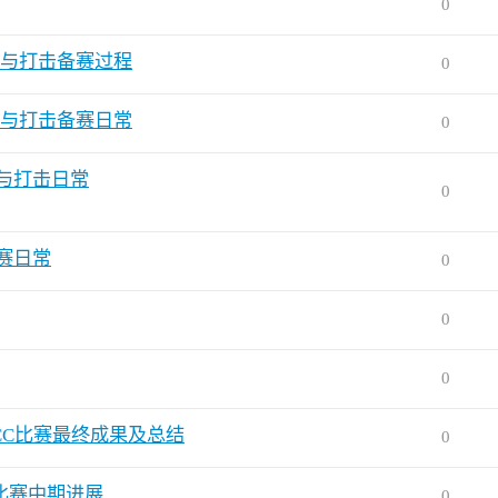
0
查与打击备赛过程
0
察与打击备赛日常
0
察与打击日常
0
赛日常
0
0
0
CC比赛最终成果及总结
0
C比赛中期进展
0